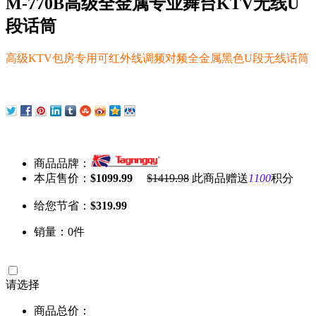
M-770B高级全金属专业舞台KTV无线U
段话筒
高级KTV包房专用可红外线调频对频全金属黑色U段无线话筒
商品品牌：
本店售价：
$1099.99
$1419.98
此商品赠送
1100
积分
给您节省：
$319.99
销量：0件
请选择
商品总价：