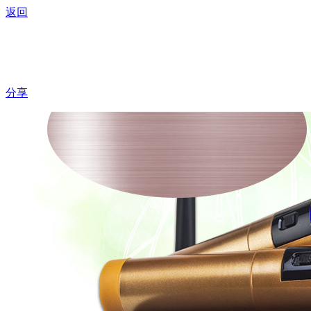
返回
W-901 高级U段无
分享