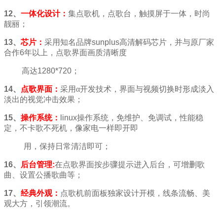
12
、
一体化设计：
集点歌机，点歌台，触摸屏于一体，时尚
靓丽；
13
、
芯片：
采用知名品牌
sunplus
高清解码芯片，并与原厂家
合作
6
年以上，点歌界面画质清晰度
高达
1280*720
；
14
、
点歌界面：
采用α开发技术，界面与视频切换时形成淡入
淡出的视觉冲击效果；
15
、
操作系统：
linux
操作系统，免维护、免调试，性能稳
定，不卡歌不死机，像家电一样即开即
用，保持日常清洁即可；
16
、
后台管理
:
在点歌界面按步骤提示进入后台，可增删歌
曲、设置公播歌曲等；
17、
经典外观：
点歌机前面板独家设计开模，线条流畅、美
观大方，引领潮流。