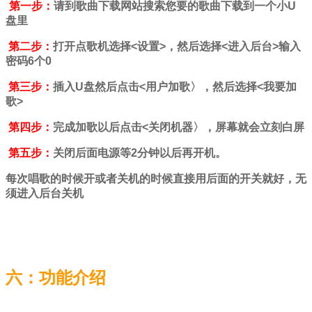
第一步：
请到歌曲下载网站搜索您要的歌曲下载到一个小
U
盘里
第二步：
打开点歌机选择
<
设置
>
，然后选择
<
进入后台
>
输入
密码
6
个
0
第三步：
插入
U
盘然后点击
<
用户加歌〉，然后选择
<
我要加
歌
>
第四步：
完成加歌以后点击
<
关闭机器〉，屏幕就会立刻白屏
第五步：
关闭后面电源等
2
分钟以后再开机。
每次唱歌的时候开或者关机的时候直接用后面的开关就好，无
须进入后台关机
六：功能介绍