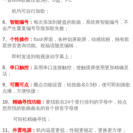
一首
80M
歌曲仅需
5
秒。
U
盘、
PC
机均可自行加歌；
6
、
智能编号：
每次添加到硬盘的歌曲，系统将智能编号，不
会产生重复编号导致加歌失败；
7
、
个性操作：
flash
界面，各种划屏刷屏，动感炫丽，独有歌
星拼音查询功能。祝福语随意编辑，
即时发送到电视滚动字幕上；
8
、
串口触控：
采用串口连接触控，使触摸屏使用更加精确灵
活；
9
、
可圈可点：
圈点功能设置：轻按曲名
0.5
秒，便可即刻插歌
点播，方便快捷；
10
、
精确寻找功能：
要找歌在
24
个竖行排列的字母中，轻点
您所找的歌曲曲名的首个拼音字母便
可轻松精确寻找；
11
、
外置电源：
机内温度更低，性能更稳定，更换更方便；