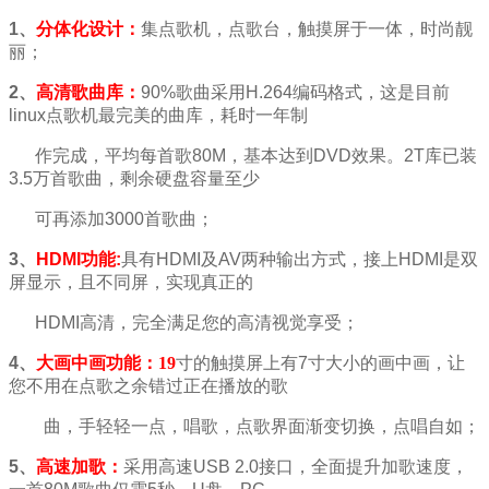
1
、
分体化设计：
集点歌机，点歌台，触摸屏于一体，时尚靓
丽；
2
、
高清歌曲库：
90%
歌曲采用
H.264
编码格式，这是目前
linux
点歌机最完美的曲库，耗时一年制
作完成，平均每首歌
80M
，基本达到
DVD
效果。
2T
库已装
3.5
万首歌曲，剩余硬盘容量至少
可再添加
3000
首歌曲；
3
、
HDMI
功能
:
具有
HDMI
及
AV
两种输出方式，接上
HDMI
是双
屏显示，且不同屏，实现真正的
HDMI
高清，
完全满足您的高清视觉享受；
4
、
大画中画功能：19
寸的触摸屏上有
7
寸大小的画中画，让
您不用在点歌之余错过正在播放的歌
曲，
手轻轻一点，唱歌，点歌界面渐变切换，点唱自如；
5
、
高速加歌：
采用高速
USB 2.0
接口，全面提升加歌速度，